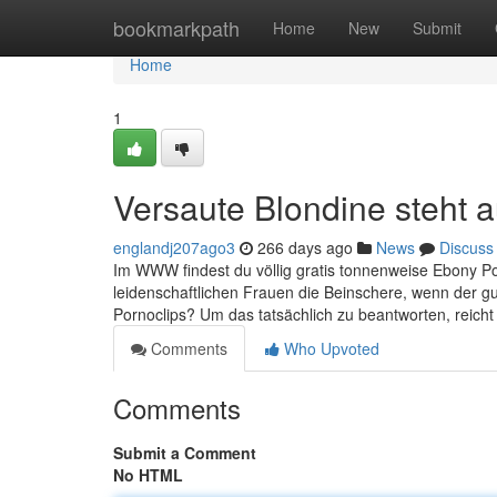
Home
bookmarkpath
Home
New
Submit
Home
1
Versaute Blondine steht a
englandj207ago3
266 days ago
News
Discuss
Im WWW findest du völlig gratis tonnenweise Ebony Po
leidenschaftlichen Frauen die Beinschere, wenn der gu
Pornoclips? Um das tatsächlich zu beantworten, reicht 
Comments
Who Upvoted
Comments
Submit a Comment
No HTML