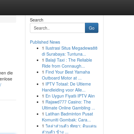
Search
Go
Published News
1
Ilustrasi Situs Megadewa88
di Surabaya: Tuntuna...
1
Balaji Taxi : The Reliable
Ride from Connaugh...
1
Find Your Best Yamaha
nen die
Outboard Motor at ...
tenlose
1
IPTV Totaal: De Ultieme
/
Handleiding voor Alle...
1
En Uygun Fiyatlı IPTV Alın
1
Rajawd777 Casino: The
Ultimate Online Gambling ...
1
Latihan Badminton Pusat
Komuniti Gombak: Cara...
1
วิลล่าส่วนตัว พัทยา: ดินแดน
ส่วนตัว ข้าง ...