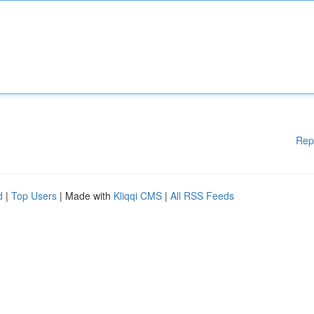
Rep
d
|
Top Users
| Made with
Kliqqi CMS
|
All RSS Feeds