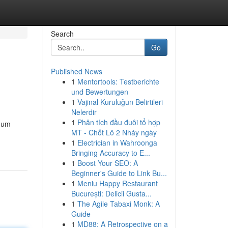
Search
Go
Published News
1
Mentortools: Testberichte
und Bewertungen
1
Vajinal Kuruluğun Belirtileri
Nelerdir
1
Phân tích đầu đuôi tổ hợp
o um
MT - Chốt Lô 2 Nháy ngày
1
Electrician in Wahroonga
Bringing Accuracy to E...
1
Boost Your SEO: A
Beginner's Guide to Link Bu...
1
Meniu Happy Restaurant
București: Delicii Gusta...
1
The Agile Tabaxi Monk: A
Guide
1
MD88: A Retrospective on a