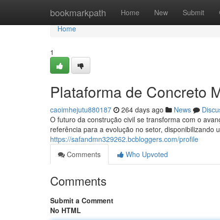
Home
bookmarkpath
Home
New
Submit
Home
1
Plataforma de Concreto 
caoimhejutu880187
264 days ago
News
Discu
O futuro da construção civil se transforma com o a
referência para a evolução no setor, disponibilizando
https://safandmn329262.bcbloggers.com/profile
Comments
Who Upvoted
Comments
Submit a Comment
No HTML