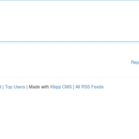
Rep
d
|
Top Users
| Made with
Kliqqi CMS
|
All RSS Feeds