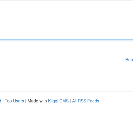
Rep
d
|
Top Users
| Made with
Kliqqi CMS
|
All RSS Feeds