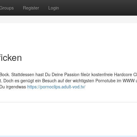
Groups
Register
Login
ficken
 Bock. Stattdessen hast Du Deine Passion fileür kostenfreie Hardcore C
kt. Doch es genügt ein Besuch auf der wichtigsten Pornotube im WWW
t Du irgendwas
https://pornoclips.adult-vod.tv/