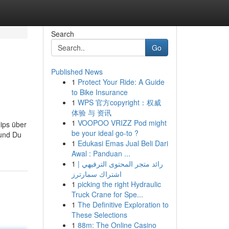
Search
Go
Published News
1
Protect Your Ride: A Guide
to Bike Insurance
1
WPS 官方copyright：权威
体验 与 资讯
1
VOOPOO VRIZZ Pod might
lips über
be your ideal go-to ?
 und Du
1
Edukasi Emas Jual Beli Dari
Awal : Panduan ...
1
رائد متجر المحتوى الترفيهي |
اشتراك سمارترز
1
picking the right Hydraulic
Truck Crane for Spe...
1
The Definitive Exploration to
These Selections
1
88m: The Online Casino