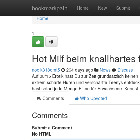
Home
bookmarkpath
Home
New
Submit
Home
1
Hot Milf beim knallhartes 
noelk318emt5
264 days ago
News
Discuss
Auf 08/15 Erotik hast Du zur Zeit grundsätzlich keinen
extrem scharfe Huren und verschärfte Teenys entdec
hast sofort jede Menge Filme für Erwachsene. Kenns
Comments
Who Upvoted
Comments
Submit a Comment
No HTML