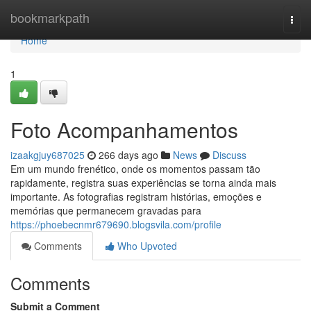
Home
bookmarkpath
Togg
navi
Home
1
Foto Acompanhamentos
izaakgjuy687025
266 days ago
News
Discuss
Em um mundo frenético, onde os momentos passam tão
rapidamente, registra suas experiências se torna ainda mais
importante. As fotografias registram histórias, emoções e
memórias que permanecem gravadas para
https://phoebecnmr679690.blogsvila.com/profile
Comments
Who Upvoted
Comments
Submit a Comment