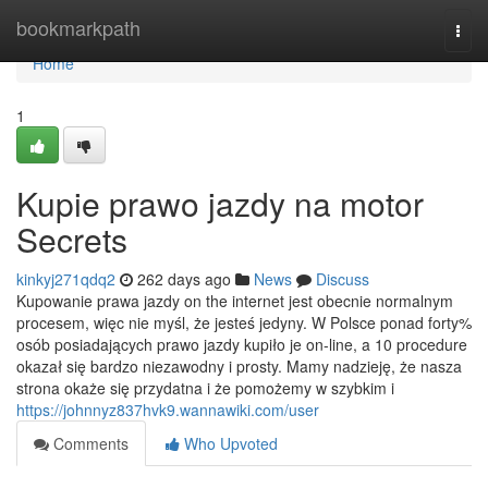
Home
bookmarkpath
Togg
navi
Home
1
Kupie prawo jazdy na motor
Secrets
kinkyj271qdq2
262 days ago
News
Discuss
Kupowanie prawa jazdy on the internet jest obecnie normalnym
procesem, więc nie myśl, że jesteś jedyny. W Polsce ponad forty%
osób posiadających prawo jazdy kupiło je on-line, a 10 procedure
okazał się bardzo niezawodny i prosty. Mamy nadzieję, że nasza
strona okaże się przydatna i że pomożemy w szybkim i
https://johnnyz837hvk9.wannawiki.com/user
Comments
Who Upvoted