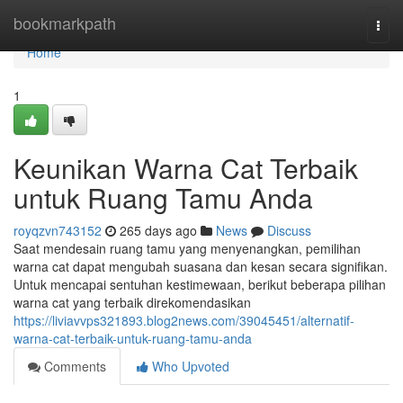
Home
bookmarkpath
Togg
navi
Home
1
Keunikan Warna Cat Terbaik
untuk Ruang Tamu Anda
royqzvn743152
265 days ago
News
Discuss
Saat mendesain ruang tamu yang menyenangkan, pemilihan
warna cat dapat mengubah suasana dan kesan secara signifikan.
Untuk mencapai sentuhan kestimewaan, berikut beberapa pilihan
warna cat yang terbaik direkomendasikan
https://liviavvps321893.blog2news.com/39045451/alternatif-
warna-cat-terbaik-untuk-ruang-tamu-anda
Comments
Who Upvoted