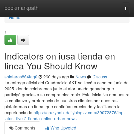
Home
bookmarkpath
Togg
navi
Home
1
Indicators on iusa tienda en
linea You Should Know
shintaros864tag0
260 days ago
News
Discuss
La entrega oficial del Cuadraciclo AKT se llevó a cabo en junio de
2025, donde celebramos junto al afortunado ganador que
participó gracias a su compra electronic. Esta iniciativa demuestra
la confianza y preferencia de nuestros clientes por nuestras
plataformas en línea, que continúan creciendo y facilitando la
experiencia de
https://cruzyhntx.dailyblogzz.com/39072876/top-
latest-five-2-tienda-online-urban-news
Comments
Who Upvoted