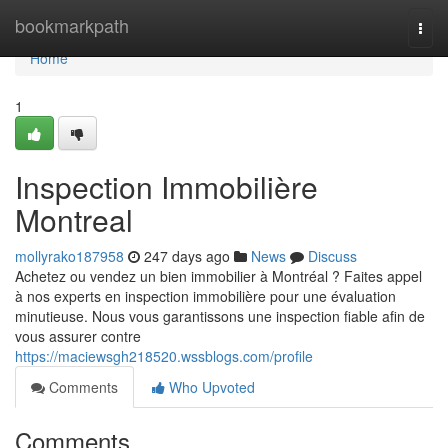
Home
bookmarkpath
Togg
navi
Home
1
Inspection Immobilière
Montreal
mollyrako187958
247 days ago
News
Discuss
Achetez ou vendez un bien immobilier à Montréal ? Faites appel
à nos experts en inspection immobilière pour une évaluation
minutieuse. Nous vous garantissons une inspection fiable afin de
vous assurer contre
https://maciewsgh218520.wssblogs.com/profile
Comments
Who Upvoted
Comments