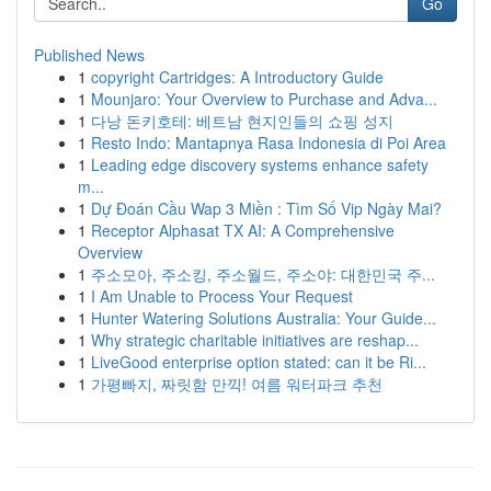
Go
Published News
1
copyright Cartridges: A Introductory Guide
1
Mounjaro: Your Overview to Purchase and Adva...
1
다낭 돈키호테: 베트남 현지인들의 쇼핑 성지
1
Resto Indo: Mantapnya Rasa Indonesia di Poi Area
1
Leading edge discovery systems enhance safety
m...
1
Dự Đoán Cầu Wap 3 Miền : Tìm Số Vip Ngày Mai?
1
Receptor Alphasat TX AI: A Comprehensive
Overview
1
주소모아, 주소킹, 주소월드, 주소야: 대한민국 주...
1
I Am Unable to Process Your Request
1
Hunter Watering Solutions Australia: Your Guide...
1
Why strategic charitable initiatives are reshap...
1
LiveGood enterprise option stated: can it be Ri...
1
가평빠지, 짜릿함 만끽! 여름 워터파크 추천