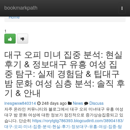
Home
bookmarkpath
Togg
navi
Home
1
대구 오피 미녀 집중 분석: 현실
후기 & 정보대구 유흥 여성 집
중 탐구: 실제 경험담 & 팁대구
밤 문화 여성 심층 분석: 솔직 후
기 & 안내
inesgwxw840314
248 days ago
News
Discuss
자주 온라인 커뮤니티와 블로그에서 대구 오피 미녀대구 유흥 여성
대구 밤 문화 여성에 대한 정보가 점진적으로 증가상승집중되고 있
습니다. 단순히
https://rorytgtg786393.blogcudinti.com/38904183/
대구-오피-미녀-집중-분석-현실-후기-정보대구-유흥-여성-집중-탐