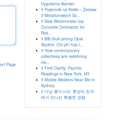
Uygulama Alanları
1
Pojemnik na Kiełki – Zestaw
3 Miniaturowych Sz...
1
New Westminster top
Concrete Contractor for
Res...
1
Bắt thuê phòng Opal
Skyline: Chi phí hợp l...
1
How contemporary
collectives are redefining
via...
ort Page
1
Find Clarity: Psychic
Readings in New York, NY
1
Mobile Welders Near Me in
Sydney
1
다낭 콤마스파: 휴양의 천국
에서 만나는 특별한 경험