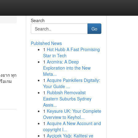
Search
Go
Published News
1
Hot Hubb A Fast Promising
Star in Tech
1
Arcmira: A Deep
Exploration into the New
Meta...
่งยาก ทุก
1
Acquire Painkillers Digitally:
รือเกม
Your Guide ...
1
Rubbish Removalist
Eastern Suburbs Sydney
Assis...
1
Keysure UK: Your Complete
Overview to Keyhol...
1
Acquire A New Account and
copyright I...
1
Ayçiçek Yağı: Kalitesi ve