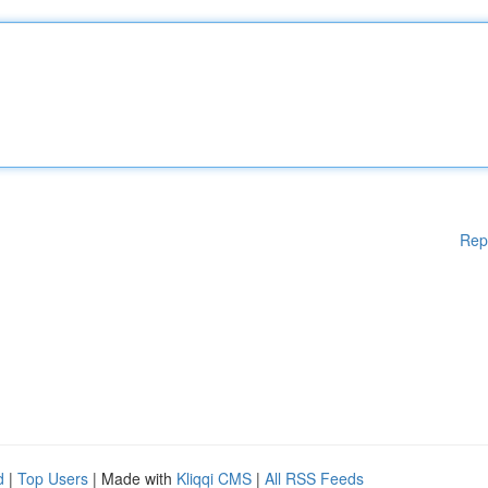
Rep
d
|
Top Users
| Made with
Kliqqi CMS
|
All RSS Feeds