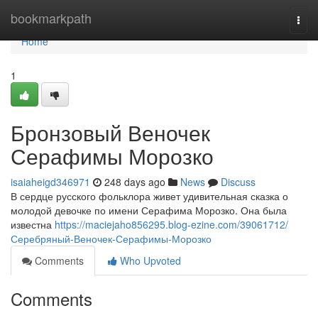
Home
bookmarkpath
Togg
navi
Home
1
Бронзовый Веночек
Серафимы Морозко
isaiaheigd346971
248 days ago
News
Discuss
В сердце русского фольклора живет удивительная сказка о
молодой девочке по имени Серафима Морозко. Она была
известна
https://maciejaho856295.blog-ezine.com/39061712/
Серебряный-Веночек-Серафимы-Морозко
Comments
Who Upvoted
Comments