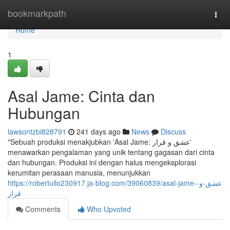
Home
bookmarkpath
Togg
navi
Home
1
Asal Jame: Cinta dan
Hubungan
lawsontzbi828791
241 days ago
News
Discuss
"Sebuah produksi menakjubkan 'Asal Jame: عشق و قرار'
menawarkan pengalaman yang unik tentang gagasan dari cinta
dan hubungan. Produksi ini dengan halus mengeksplorasi
kerumitan perasaan manusia, menunjukkan
https://robertuilo230917.ja-blog.com/39060839/asal-jame-عشق-و-
قرار
Comments
Who Upvoted