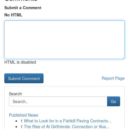
Submit a Comment
No HTML
HTML is disabled
Report Page
Search
Go
Published News
1
What to Look for in a Fishkill Paving Contracto...
1
The Rise of AI Girlfriends: Connection or Illus...