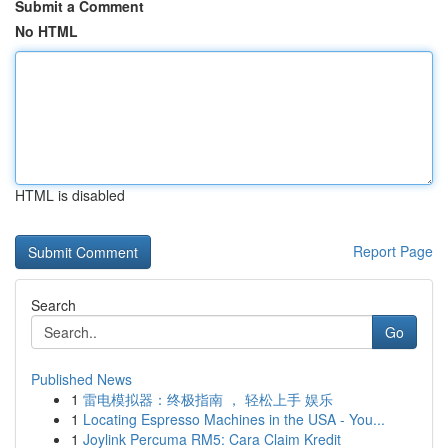
Submit a Comment
No HTML
HTML is disabled
Report Page
Search
Go
Published News
1
雷电模拟器：终极指南 ， 轻松上手 娱乐
1
Locating Espresso Machines in the USA - You...
1
Joylink Percuma RM5: Cara Claim Kredit