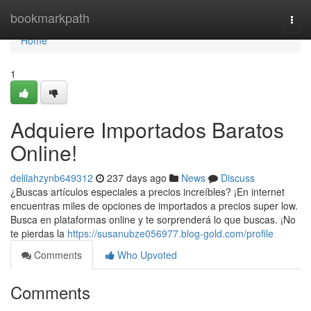
Home
bookmarkpath
Togg
navi
Home
1
Adquiere Importados Baratos
Online!
delilahzynb649312
237 days ago
News
Discuss
¿Buscas artículos especiales a precios increíbles? ¡En internet
encuentras miles de opciones de importados a precios super low.
Busca en plataformas online y te sorprenderá lo que buscas. ¡No
te pierdas la
https://susanubze056977.blog-gold.com/profile
Comments
Who Upvoted
Comments