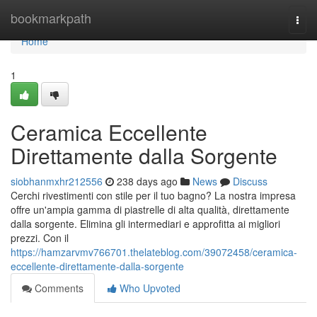
Home
bookmarkpath
Togg
navi
Home
1
Ceramica Eccellente
Direttamente dalla Sorgente
siobhanmxhr212556
238 days ago
News
Discuss
Cerchi rivestimenti con stile per il tuo bagno? La nostra impresa
offre un'ampia gamma di piastrelle di alta qualità, direttamente
dalla sorgente. Elimina gli intermediari e approfitta ai migliori
prezzi. Con il
https://hamzarvmv766701.thelateblog.com/39072458/ceramica-
eccellente-direttamente-dalla-sorgente
Comments
Who Upvoted