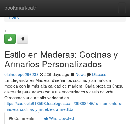
Home
bookmarkpath
Togg
navi
Home
1
Estilo en Maderas: Cocinas y
Armarios Personalizados
elaineubpe296238
236 days ago
News
Discuss
En Elegancia en Madera, diseñamos cocinas y armarios a
medida con la más alta calidad de madera. Cada pieza es única,
diseñada para adaptarse a tus necesidades y estilo de vida.
Ofrecemos una amplia variedad de
https://saulecla813593.tusblogos.com/39368446/refinamiento-en-
madera-cocinas-y-muebles-a-medida
Comments
Who Upvoted