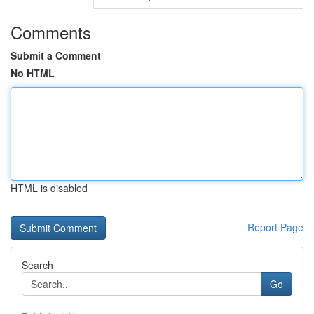
Comments
Submit a Comment
No HTML
HTML is disabled
Report Page
Search
Go