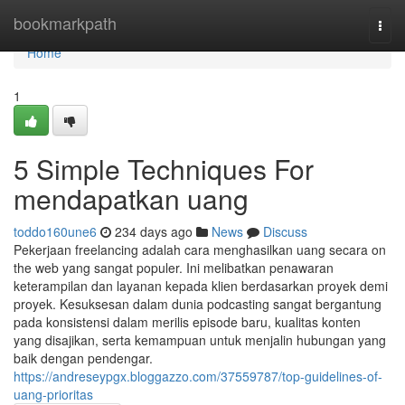
Home
bookmarkpath
Togg
navi
Home
1
5 Simple Techniques For
mendapatkan uang
toddo160une6
234 days ago
News
Discuss
Pekerjaan freelancing adalah cara menghasilkan uang secara on
the web yang sangat populer. Ini melibatkan penawaran
keterampilan dan layanan kepada klien berdasarkan proyek demi
proyek. Kesuksesan dalam dunia podcasting sangat bergantung
pada konsistensi dalam merilis episode baru, kualitas konten
yang disajikan, serta kemampuan untuk menjalin hubungan yang
baik dengan pendengar.
https://andreseypgx.bloggazzo.com/37559787/top-guidelines-of-
uang-prioritas