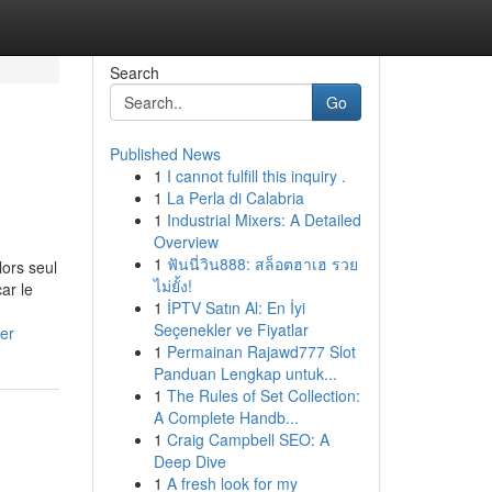
Search
Go
Published News
1
I cannot fulfill this inquiry .
1
La Perla di Calabria
1
Industrial Mixers: A Detailed
Overview
1
ฟันนี่วิน888: สล็อตฮาเฮ รวย
ors seul
ไม่ยั้ง!
ar le
1
İPTV Satın Al: En İyi
Seçenekler ve Fiyatlar
er
1
Permainan Rajawd777 Slot
Panduan Lengkap untuk...
1
The Rules of Set Collection:
A Complete Handb...
1
Craig Campbell SEO: A
Deep Dive
1
A fresh look for my