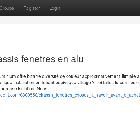
Groups
Register
Login
ssis fenetres en alu
ium offre bizarre diversité de couleur approximativement illimitée al
ique installation en tenant équivoque vitrage ? Toi faites le bon fleur c
igoureuse isolation. Nous
ondent.com/6860558/chassis_fenetres_choses_à_savoir_avant_d_achet