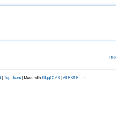
Rep
d
|
Top Users
| Made with
Kliqqi CMS
|
All RSS Feeds