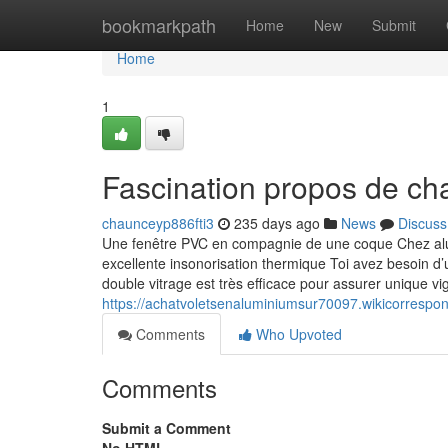
Home
bookmarkpath
Home
New
Submit
Home
1
Fascination propos de cha
chaunceyp886fti3
235 days ago
News
Discuss
Une fenêtre PVC en compagnie de une coque Chez alumin
excellente insonorisation thermique Toi avez besoin d’un
double vitrage est très efficace pour assurer unique v
https://achatvoletsenaluminiumsur70097.wikicorresp
Comments
Who Upvoted
Comments
Submit a Comment