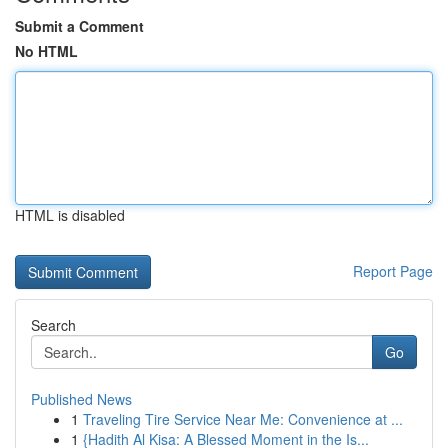
Submit a Comment
No HTML
HTML is disabled
Report Page
Search
Go
Published News
1
Traveling Tire Service Near Me: Convenience at ...
1
{Hadith Al Kisa: A Blessed Moment in the Is...