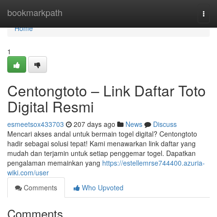
Home
bookmarkpath
Togg
navi
Home
1
Centongtoto – Link Daftar Toto
Digital Resmi
esmeetsox433703
207 days ago
News
Discuss
Mencari akses andal untuk bermain togel digital? Centongtoto
hadir sebagai solusi tepat! Kami menawarkan link daftar yang
mudah dan terjamin untuk setiap penggemar togel. Dapatkan
pengalaman memainkan yang
https://estellemrse744400.azuria-
wiki.com/user
Comments
Who Upvoted
Comments