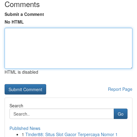
Comments
Submit a Comment
No HTML
HTML is disabled
Report Page
Search
Go
Published News
1
Tinder88: Situs Slot Gacor Terpercaya Nomor 1