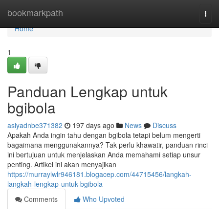
Home
bookmarkpath
Togg
navi
Home
1
Panduan Lengkap untuk
bgibola
asiyadnbe371382
197 days ago
News
Discuss
Apakah Anda ingin tahu dengan bgibola tetapi belum mengerti
bagaimana menggunakannya? Tak perlu khawatir, panduan rinci
ini bertujuan untuk menjelaskan Anda memahami setiap unsur
penting. Artikel ini akan menyajikan
https://murraylwlr946181.blogacep.com/44715456/langkah-
langkah-lengkap-untuk-bgibola
Comments
Who Upvoted