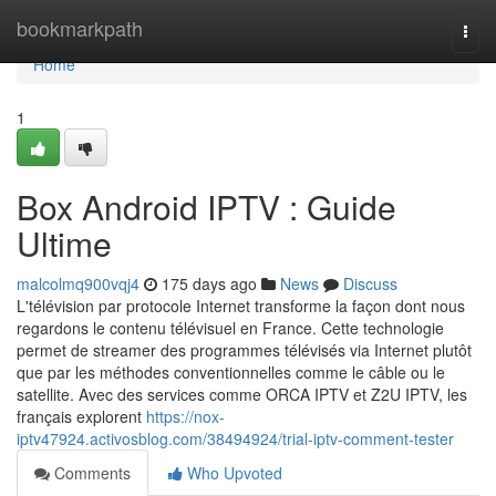
Home
bookmarkpath
Togg
navi
Home
1
Box Android IPTV : Guide
Ultime
malcolmq900vqj4
175 days ago
News
Discuss
L'télévision par protocole Internet transforme la façon dont nous
regardons le contenu télévisuel en France. Cette technologie
permet de streamer des programmes télévisés via Internet plutôt
que par les méthodes conventionnelles comme le câble ou le
satellite. Avec des services comme ORCA IPTV et Z2U IPTV, les
français explorent
https://nox-
iptv47924.activosblog.com/38494924/trial-iptv-comment-tester
Comments
Who Upvoted