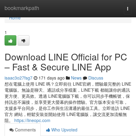
Home
bookmarkpath
Togg
navi
Home
1
Download LINE Official for PC
– Fast & Secure LINE App
isaac3o27fsg7
171 days ago
News
Discuss
想在電腦上使用 LINE 嗎？立即前往 LINE官網，體驗最完整的 LINE
電腦版。無論是聊天、通話或分享檔案，LINE下載 都能讓你的通訊
更方便、更高效。透過 LINE電腦版下載，你可以同步手機帳號，保
持訊息不漏接，並享受更大螢幕的操作體驗。官方版本安全可靠，
支援多平台同步，是你工作與生活溝通的最佳工具。立即造訪 LINE
官方 網站，輕鬆安裝並開始使用 LINE電腦版，讓交流更加流暢無
阻。
https://lineopc.com
Comments
Who Upvoted