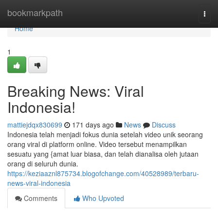
Home
bookmarkpath
Togg
navi
Home
1
Breaking News: Viral
Indonesia!
mattiejdqx830699
171 days ago
News
Discuss
Indonesia telah menjadi fokus dunia setelah video unik seorang
orang viral di platform online. Video tersebut menampilkan
sesuatu yang {amat luar biasa, dan telah dianalisa oleh jutaan
orang di seluruh dunia.
https://keziaaznl875734.blogofchange.com/40528989/terbaru-
news-viral-indonesia
Comments
Who Upvoted