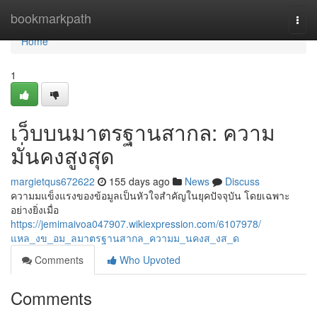
Home
bookmarkpath
Togg
navi
Home
1
เว็บบนมาตรฐานสากล: ความ
มั่นคงสูงสุด
margietqus672622
155 days ago
News
Discuss
ความมแข็งแรงของข้อมูลเป็นหัวใจสำคัญในยุคปัจจุบัน โดยเฉพาะ
อย่างยิ่งเมื่อ
https://jemimaivoa047907.wikiexpression.com/6107978/
แหล_งข_อม_ลมาตรฐานสากล_ความม_นคงส_งส_ด
Comments
Who Upvoted
Comments