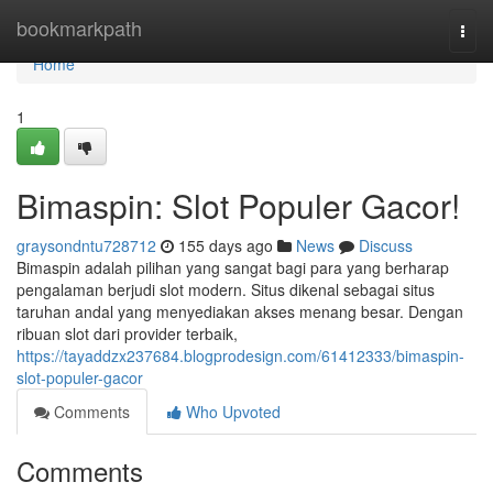
Home
bookmarkpath
Togg
navi
Home
1
Bimaspin: Slot Populer Gacor!
graysondntu728712
155 days ago
News
Discuss
Bimaspin adalah pilihan yang sangat bagi para yang berharap
pengalaman berjudi slot modern. Situs dikenal sebagai situs
taruhan andal yang menyediakan akses menang besar. Dengan
ribuan slot dari provider terbaik,
https://tayaddzx237684.blogprodesign.com/61412333/bimaspin-
slot-populer-gacor
Comments
Who Upvoted
Comments