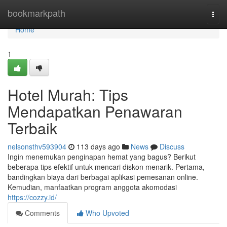
Home
bookmarkpath
Togg
navi
Home
1
Hotel Murah: Tips
Mendapatkan Penawaran
Terbaik
nelsonsthv593904
113 days ago
News
Discuss
Ingin menemukan penginapan hemat yang bagus? Berikut
beberapa tips efektif untuk mencari diskon menarik. Pertama,
bandingkan biaya dari berbagai aplikasi pemesanan online.
Kemudian, manfaatkan program anggota akomodasi
https://cozzy.id/
Comments
Who Upvoted