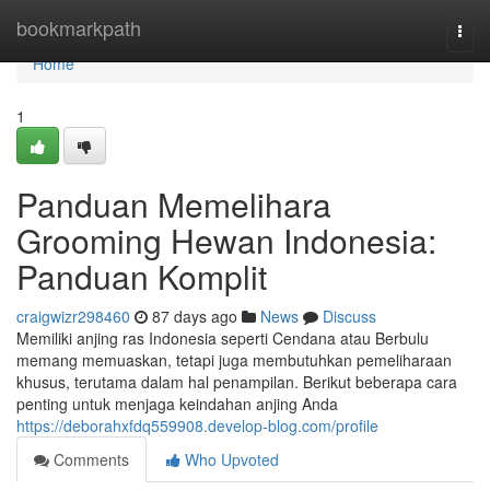
Home
bookmarkpath
Togg
navi
Home
1
Panduan Memelihara
Grooming Hewan Indonesia:
Panduan Komplit
craigwizr298460
87 days ago
News
Discuss
Memiliki anjing ras Indonesia seperti Cendana atau Berbulu
memang memuaskan, tetapi juga membutuhkan pemeliharaan
khusus, terutama dalam hal penampilan. Berikut beberapa cara
penting untuk menjaga keindahan anjing Anda
https://deborahxfdq559908.develop-blog.com/profile
Comments
Who Upvoted