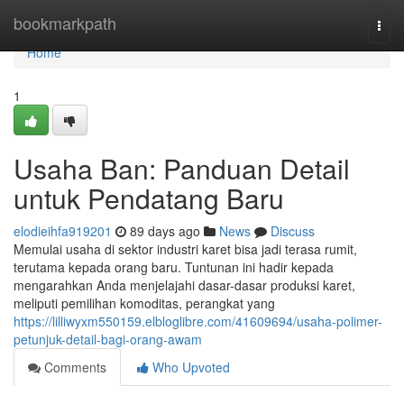
Home
bookmarkpath
Togg
navi
Home
1
Usaha Ban: Panduan Detail
untuk Pendatang Baru
elodieihfa919201
89 days ago
News
Discuss
Memulai usaha di sektor industri karet bisa jadi terasa rumit,
terutama kepada orang baru. Tuntunan ini hadir kepada
mengarahkan Anda menjelajahi dasar-dasar produksi karet,
meliputi pemilihan komoditas, perangkat yang
https://lilliwyxm550159.elbloglibre.com/41609694/usaha-polimer-
petunjuk-detail-bagi-orang-awam
Comments
Who Upvoted