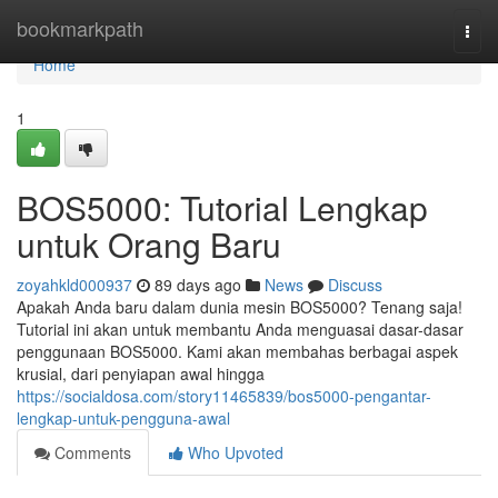
Home
bookmarkpath
Togg
navi
Home
1
BOS5000: Tutorial Lengkap
untuk Orang Baru
zoyahkld000937
89 days ago
News
Discuss
Apakah Anda baru dalam dunia mesin BOS5000? Tenang saja!
Tutorial ini akan untuk membantu Anda menguasai dasar-dasar
penggunaan BOS5000. Kami akan membahas berbagai aspek
krusial, dari penyiapan awal hingga
https://socialdosa.com/story11465839/bos5000-pengantar-
lengkap-untuk-pengguna-awal
Comments
Who Upvoted