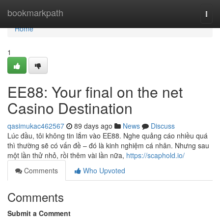
Home
bookmarkpath
Togg
navi
Home
1
EE88: Your final on the net
Casino Destination
qasimukac462567
89 days ago
News
Discuss
Lúc đầu, tôi không tin lắm vào EE88. Nghe quảng cáo nhiều quá
thì thường sẽ có vấn đề – đó là kinh nghiệm cá nhân. Nhưng sau
một lần thử nhỏ, rồi thêm vài lần nữa,
https://scaphold.io/
Comments
Who Upvoted
Comments
Submit a Comment