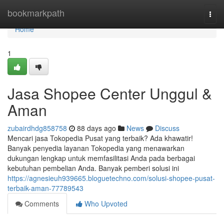
Home
bookmarkpath
Togg
navi
Home
1
Jasa Shopee Center Unggul &
Aman
zubairdhdg858758
88 days ago
News
Discuss
Mencari jasa Tokopedia Pusat yang terbaik? Ada khawatir!
Banyak penyedia layanan Tokopedia yang menawarkan
dukungan lengkap untuk memfasilitasi Anda pada berbagai
kebutuhan pembelian Anda. Banyak pemberi solusi ini
https://agnesieuh939665.bloguetechno.com/solusi-shopee-pusat-
terbaik-aman-77789543
Comments
Who Upvoted