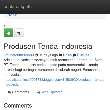
Home
bookmarkpath
Togg
navi
Home
1
Produsen Tenda Indonesia
katrinafeum269580
91 days ago
News
Discuss
Adalah penyedia terpercaya untuk permintaan pertemuan Anda,
PT. Tenda Indonesia berkomitmen pada memproduksi tenda
terbaik bagi berbagai konsumen di seluruh negeri. Perusahaan
menyediakan
https://isaiahiesz000673.bloggip.com/41582930/produsen-tenda-
indonesia
Comments
Who Upvoted
Comments