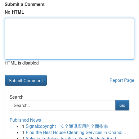
Submit a Comment
No HTML
HTML is disabled
Report Page
Search
Go
Published News
1
Signalcopyright：安全通讯应用的全面指南
1
Find the Best House Cleaning Services in Chandl...
1
Sulcata Tortoises for Sale: Your Guide to Bred ...