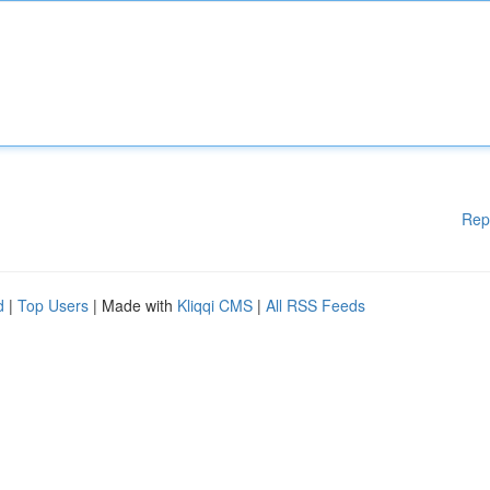
Rep
d
|
Top Users
| Made with
Kliqqi CMS
|
All RSS Feeds