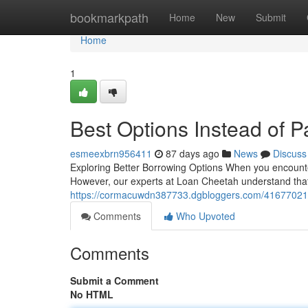
Home
bookmarkpath
Home
New
Submit
Home
1
Best Options Instead of 
esmeexbrn956411
87 days ago
News
Discuss
Exploring Better Borrowing Options When you encounter
However, our experts at Loan Cheetah understand that
https://cormacuwdn387733.dgbloggers.com/41677021/b
Comments
Who Upvoted
Comments
Submit a Comment
No HTML