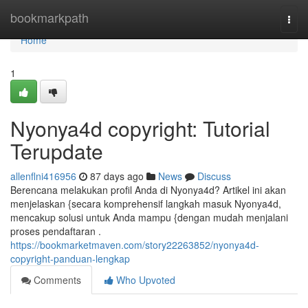
Home
bookmarkpath
Togg
navi
Home
1
Nyonya4d copyright: Tutorial
Terupdate
allenflni416956
87 days ago
News
Discuss
Berencana melakukan profil Anda di Nyonya4d? Artikel ini akan
menjelaskan {secara komprehensif langkah masuk Nyonya4d,
mencakup solusi untuk Anda mampu {dengan mudah menjalani
proses pendaftaran .
https://bookmarketmaven.com/story22263852/nyonya4d-
copyright-panduan-lengkap
Comments
Who Upvoted