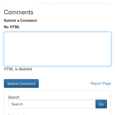
Comments
Submit a Comment
No HTML
HTML is disabled
Report Page
Search
Go