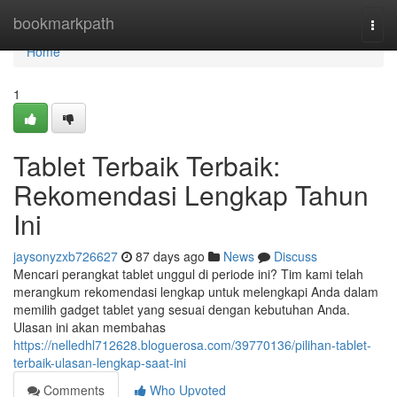
Home
bookmarkpath
Togg
navi
Home
1
Tablet Terbaik Terbaik:
Rekomendasi Lengkap Tahun
Ini
jaysonyzxb726627
87 days ago
News
Discuss
Mencari perangkat tablet unggul di periode ini? Tim kami telah
merangkum rekomendasi lengkap untuk melengkapi Anda dalam
memilih gadget tablet yang sesuai dengan kebutuhan Anda.
Ulasan ini akan membahas
https://nelledhl712628.bloguerosa.com/39770136/pilihan-tablet-
terbaik-ulasan-lengkap-saat-ini
Comments
Who Upvoted