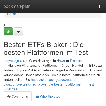
Home
bookmarkpath
Togg
navi
Home
1
Besten ETFs Broker : Die
besten Plattformen im Test
mayatzoj037490
88 days ago
News
Discuss
Im digitalen Finanzmarkt| Plattformen für den Handel mit ETFs zu
finden. Ein paar Anbieter bieten eine große Auswahl an ETFs und
verschiedene Handelstools an. Um die beste Plattform für Sie zu
finden, sollten Sie
https://shaniaejng020025.total-
blog.com/vergleich-etf-broker-die-besten-plattformen-im-test-
66267630
Comments
Who Upvoted