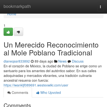
Home
bookmarkpath
Togg
navi
Home
1
Un Merecido Reconocimiento
al Mole Poblano Tradicional
dianeqssr833892
89 days ago
News
Discuss
En el corazón de México, la ciudad de Poblano se erige como un
santuario para los amantes del auténtico sabor. En sus calles
adoquinadas y mercados vibrantes, una tradición culinaria
ancestral resuena con fuerza:
https://iwankljf089691.westexwiki.com/user
Comments
Who Upvoted
Comments