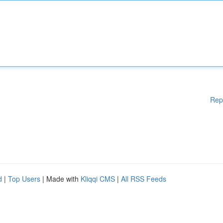
Rep
d
|
Top Users
| Made with
Kliqqi CMS
|
All RSS Feeds