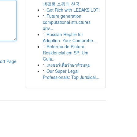
생필품 쇼핑의 천국
1
Get Rich with LEDAKS LOT!
1
Future generation
computational structures
driv...
1
Russian Reptile for
Adoption: Your Comprehe...
1
Reforma de Pintura
Residencial em SP: Um
Guia...
ort Page
1
เลเซอร์เพื่อรักษาสิวหลุม
1
Our Super Legal
Professionals: Top Juridical...