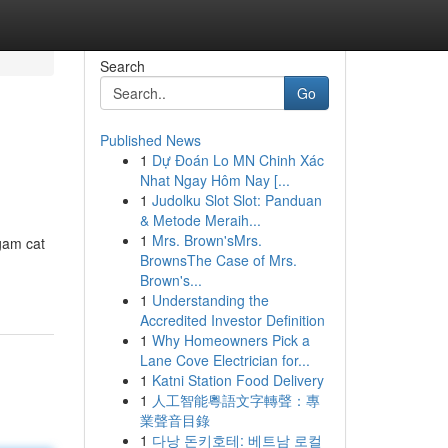
Search
Go
Published News
1
Dự Đoán Lo MN Chinh Xác
Nhat Ngay Hôm Nay [...
1
Judolku Slot Slot: Panduan
& Metode Meraih...
1
Mrs. Brown'sMrs.
gam cat
BrownsThe Case of Mrs.
Brown's...
1
Understanding the
Accredited Investor Definition
1
Why Homeowners Pick a
Lane Cove Electrician for...
1
Katni Station Food Delivery
1
人工智能粵語文字轉聲：專
業聲音目錄
1
다낭 돈키호테: 베트남 로컬