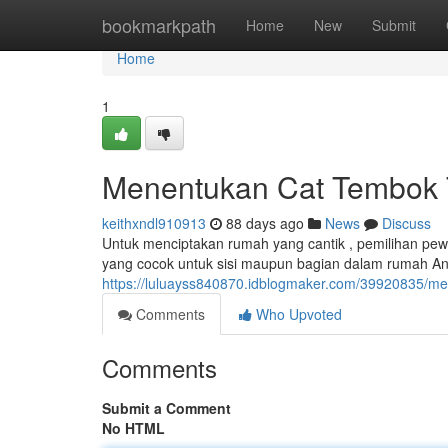
Home
bookmarkpath
Home
New
Submit
Home
1
Menentukan Cat Tembok T
keithxndl910913
88 days ago
News
Discuss
Untuk menciptakan rumah yang cantik , pemilihan pew
yang cocok untuk sisi maupun bagian dalam rumah And
https://luluayss840870.idblogmaker.com/39920835/mem
Comments
Who Upvoted
Comments
Submit a Comment
No HTML