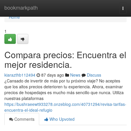
Home
bookmarkpath
Togg
navi
Home
1
Compara precios: Encuentra el
mejor residencia.
kiarazthb112494
87 days ago
News
Discuss
¿Cansado de invertir de más por tu próximo viaje? No aceptes
que los altos precios deterioren tu experiencia. Ahora, examinar
precios de hospedajes es mucho más sencillo que nunca. Utiliza
nuestras plataformas
https://bushraeewt933278.onzeblog.com/40731294/revisa-tarifas-
encuentra-el-ideal-refugio
Comments
Who Upvoted