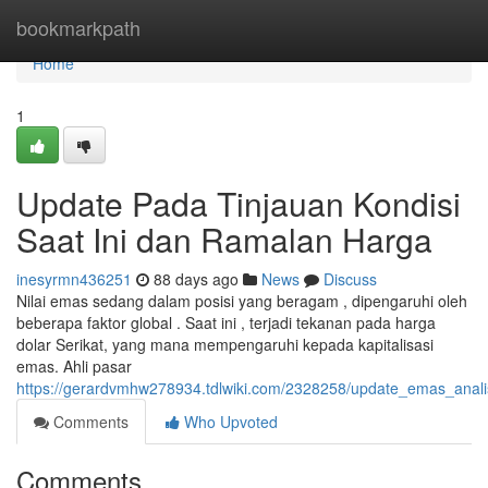
Home
bookmarkpath
Home
1
Update Pada Tinjauan Kondisi
Saat Ini dan Ramalan Harga
inesyrmn436251
88 days ago
News
Discuss
Nilai emas sedang dalam posisi yang beragam , dipengaruhi oleh
beberapa faktor global . Saat ini , terjadi tekanan pada harga
dolar Serikat, yang mana mempengaruhi kepada kapitalisasi
emas. Ahli pasar
https://gerardvmhw278934.tdlwiki.com/2328258/update_emas_anali
Comments
Who Upvoted
Comments