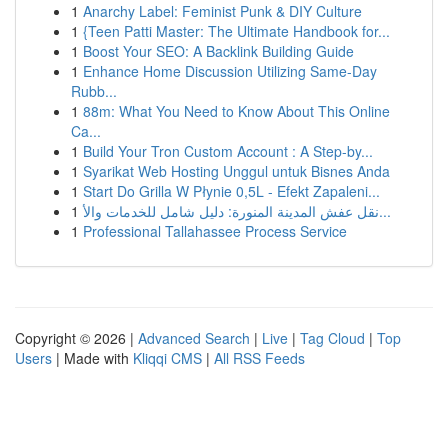
1
Anarchy Label: Feminist Punk & DIY Culture
1
{Teen Patti Master: The Ultimate Handbook for...
1
Boost Your SEO: A Backlink Building Guide
1
Enhance Home Discussion Utilizing Same-Day
Rubb...
1
88m: What You Need to Know About This Online
Ca...
1
Build Your Tron Custom Account : A Step-by...
1
Syarikat Web Hosting Unggul untuk Bisnes Anda
1
Start Do Grilla W Płynie 0,5L - Efekt Zapaleni...
1
نقل عفش المدينة المنورة: دليل شامل للخدمات والأ...
1
Professional Tallahassee Process Service
Copyright © 2026 |
Advanced Search
|
Live
|
Tag Cloud
|
Top
Users
| Made with
Kliqqi CMS
|
All RSS Feeds