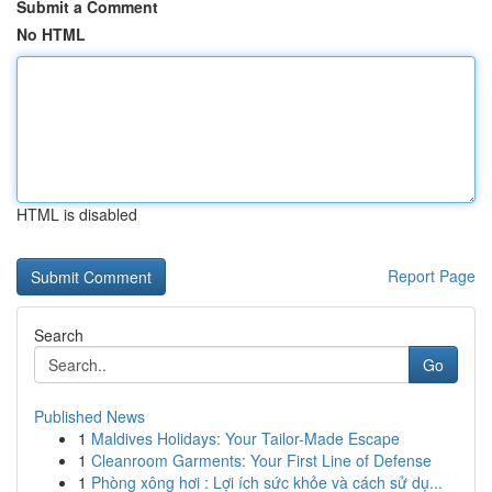
Submit a Comment
No HTML
HTML is disabled
Report Page
Search
Go
Published News
1
Maldives Holidays: Your Tailor-Made Escape
1
Cleanroom Garments: Your First Line of Defense
1
Phòng xông hơi : Lợi ích sức khỏe và cách sử dụ...