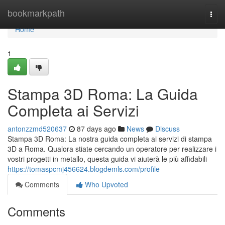
Home
bookmarkpath
Togg
navi
Home
1
Stampa 3D Roma: La Guida
Completa ai Servizi
antonzzmd520637
87 days ago
News
Discuss
Stampa 3D Roma: La nostra guida completa ai servizi di stampa
3D a Roma. Qualora stiate cercando un operatore per realizzare i
vostri progetti in metallo, questa guida vi aiuterà le più affidabili
https://tomaspcmj456624.blogdemls.com/profile
Comments
Who Upvoted
Comments