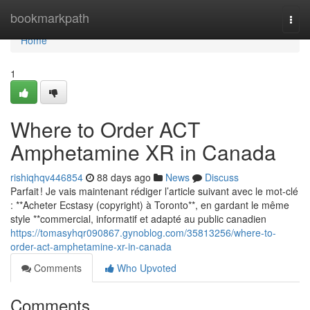
Home
bookmarkpath
Togg
navi
Home
1
Where to Order ACT
Amphetamine XR in Canada
rishiqhqv446854
88 days ago
News
Discuss
Parfait ! Je vais maintenant rédiger l’article suivant avec le mot-clé
: **Acheter Ecstasy (copyright) à Toronto**, en gardant le même
style **commercial, informatif et adapté au public canadien
https://tomasyhqr090867.gynoblog.com/35813256/where-to-
order-act-amphetamine-xr-in-canada
Comments
Who Upvoted
Comments