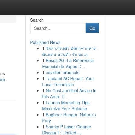
Search
Go
Published News
1
วิลล่าส่วนตัว พัทยาชายหาด:
ดินแดน ส่วนตัว ริม ทะเล
1
Besos 2G: La Referencia
Esencial de Vapes D...
1
covidien products
ous
1
Tamiami AC Repair: Your
ure-
Local Technician
1
No Cost Juridical Advice in
this Area: T...
1
Launch Marketing Tips:
Maximize Your Release
1
Bugbear Ranger: Nature's
Fury
1
Sharky P Laser Cleaner
Discount : Limited ...