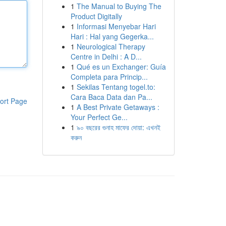
1
The Manual to Buying The
Product Digitally
1
Informasi Menyebar Hari
Hari : Hal yang Gegerka...
1
Neurological Therapy
Centre in Delhi : A D...
1
Qué es un Exchanger: Guía
Completa para Princip...
1
Sekilas Tentang togel.to:
Cara Baca Data dan Pa...
ort Page
1
A Best Private Getaways :
Your Perfect Ge...
1
৯০ বছরের গুনাহ মাফের দোয়া: এখনই
করুন