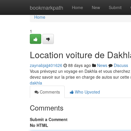
Home
bookmarkpath
Home
New
Submit
Home
1
Location voiture de Dakhla
zaynabjajj401626
88 days ago
News
Discuss
Vous prévoyez un voyage en Dakhla et vous cherchez o
devez savoir sur la prise en charge de autos sur cett
dakhla
Comments
Who Upvoted
Comments
Submit a Comment
No HTML