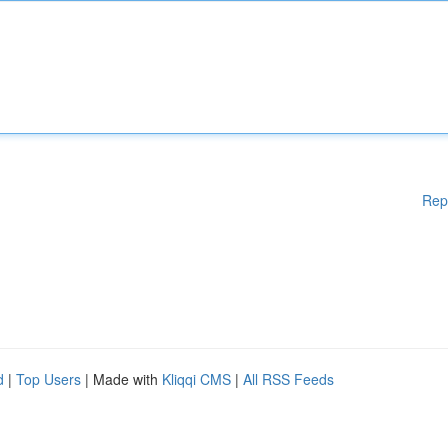
Rep
d
|
Top Users
| Made with
Kliqqi CMS
|
All RSS Feeds