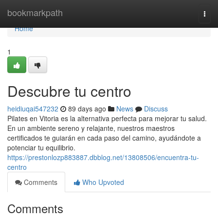
Home
bookmarkpath
Togg
navi
Home
1
Descubre tu centro
heidiuqai547232
89 days ago
News
Discuss
Pilates en Vitoria es la alternativa perfecta para mejorar tu salud.
En un ambiente sereno y relajante, nuestros maestros
certificados te guiarán en cada paso del camino, ayudándote a
potenciar tu equilibrio.
https://prestonlozp883887.dbblog.net/13808506/encuentra-tu-
centro
Comments
Who Upvoted
Comments