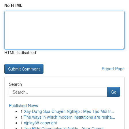
No HTML
HTML is disabled
Report Page
Search
Go
Published News
1
Xây Dựng Spa Chuyên Nghiệp : Mẹo Tạo Môi tr...
1
The ways in which modern institutions are resha...
1
njplay88 copyright
1
Top Ride Companies in Noida - Your Compl...