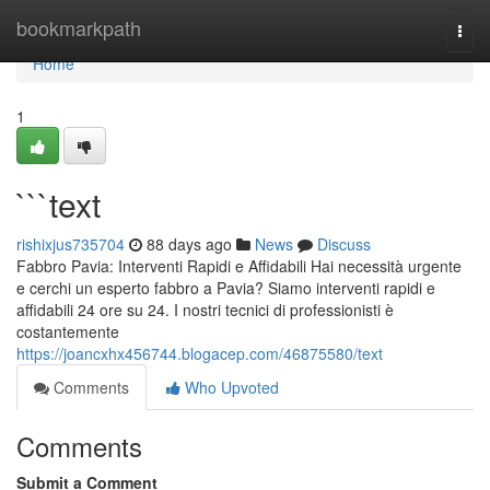
Home
bookmarkpath
Togg
navi
Home
1
```text
rishixjus735704
88 days ago
News
Discuss
Fabbro Pavia: Interventi Rapidi e Affidabili Hai necessità urgente
e cerchi un esperto fabbro a Pavia? Siamo interventi rapidi e
affidabili 24 ore su 24. I nostri tecnici di professionisti è
costantemente
https://joancxhx456744.blogacep.com/46875580/text
Comments
Who Upvoted
Comments
Submit a Comment