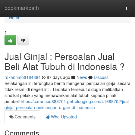
Home
bookmarkpath
Togg
navi
Home
1
Jual Ginjal : Persoalan Jual
Beli Alat Tubuh di Indonesia ?
roxannmott164864
87 days ago
News
Discuss
Belakangan ini terungkap berita mengenai penjualan ginjal secara
tidak resmi di negeri ini . Tindakan tersebut diduga melibatkan
sindikat pelaku yang menawarkan alat tubuh kepada pihak
pembeli
https://caraqcbd888701.get-blogging.com/41688702/jual-
ginjal-persoalan-pelelangan-organ-di-indonesia
Comments
Who Upvoted
Comments