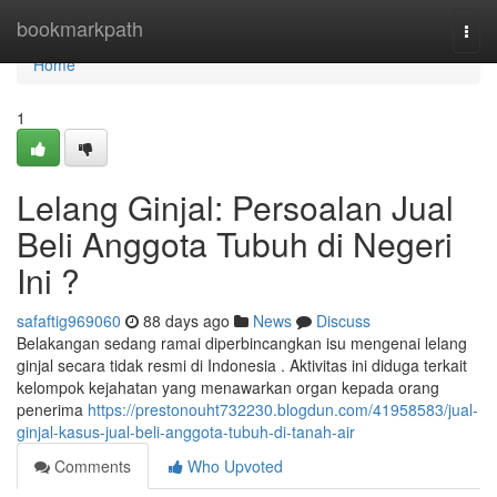
Home
bookmarkpath
Togg
navi
Home
1
Lelang Ginjal: Persoalan Jual
Beli Anggota Tubuh di Negeri
Ini ?
safaftig969060
88 days ago
News
Discuss
Belakangan sedang ramai diperbincangkan isu mengenai lelang
ginjal secara tidak resmi di Indonesia . Aktivitas ini diduga terkait
kelompok kejahatan yang menawarkan organ kepada orang
penerima
https://prestonouht732230.blogdun.com/41958583/jual-
ginjal-kasus-jual-beli-anggota-tubuh-di-tanah-air
Comments
Who Upvoted