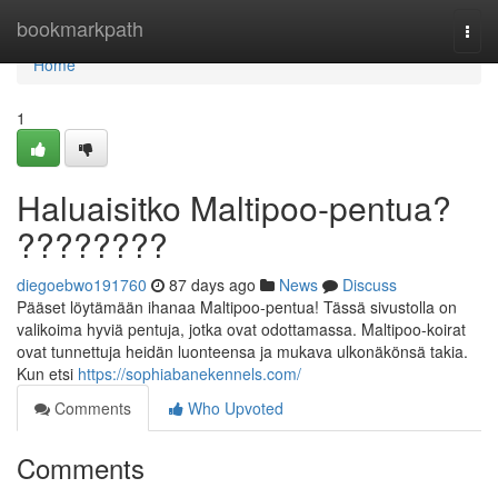
Home
bookmarkpath
Togg
navi
Home
1
Haluaisitko Maltipoo-pentua?
????????
diegoebwo191760
87 days ago
News
Discuss
Pääset löytämään ihanaa Maltipoo-pentua! Tässä sivustolla on
valikoima hyviä pentuja, jotka ovat odottamassa. Maltipoo-koirat
ovat tunnettuja heidän luonteensa ja mukava ulkonäkönsä takia.
Kun etsi
https://sophiabanekennels.com/
Comments
Who Upvoted
Comments